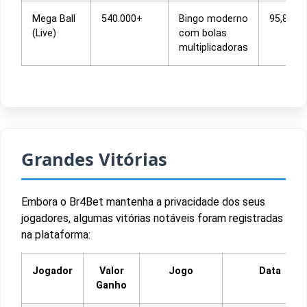
Mega Ball
540.000+
Bingo moderno
95,8%
(Live)
com bolas
multiplicadoras
Grandes Vitórias
Embora o Br4Bet mantenha a privacidade dos seus
jogadores, algumas vitórias notáveis foram registradas
na plataforma:
Jogador
Valor
Jogo
Data
Ganho