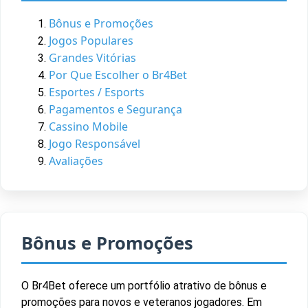
Bônus e Promoções
Jogos Populares
Grandes Vitórias
Por Que Escolher o Br4Bet
Esportes / Esports
Pagamentos e Segurança
Cassino Mobile
Jogo Responsável
Avaliações
Bônus e Promoções
O Br4Bet oferece um portfólio atrativo de bônus e
promoções para novos e veteranos jogadores. Em