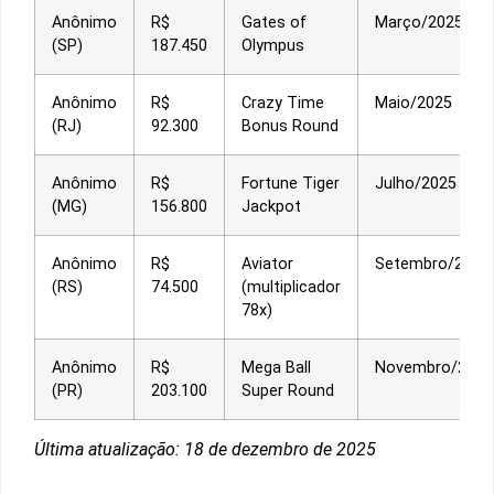
Anônimo
R$
Gates of
Março/2025
(SP)
187.450
Olympus
Anônimo
R$
Crazy Time
Maio/2025
(RJ)
92.300
Bonus Round
Anônimo
R$
Fortune Tiger
Julho/2025
(MG)
156.800
Jackpot
Anônimo
R$
Aviator
Setembro/2025
(RS)
74.500
(multiplicador
78x)
Anônimo
R$
Mega Ball
Novembro/2025
(PR)
203.100
Super Round
Última atualização: 18 de dezembro de 2025