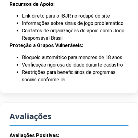
Recursos de Apoio:
Link direto para o IBJR no rodapé do site
Informações sobre sinais de jogo problemático
Contatos de organizações de apoio como Jogo
Responsável Brasil
Proteção a Grupos Vulneráveis:
Bloqueio automático para menores de 18 anos
Verificação rigorosa de idade durante cadastro
Restrições para beneficiários de programas
sociais conforme lei
Avaliações
Avaliações Positivas: