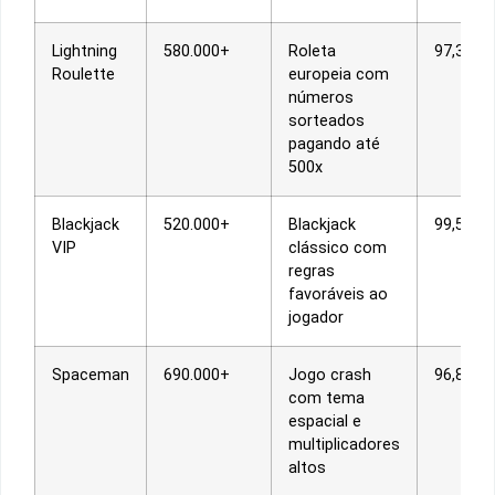
Lightning
580.000+
Roleta
97,3%
Roulette
europeia com
números
sorteados
pagando até
500x
Blackjack
520.000+
Blackjack
99,5%
VIP
clássico com
regras
favoráveis ao
jogador
Spaceman
690.000+
Jogo crash
96,8%
com tema
espacial e
multiplicadores
altos