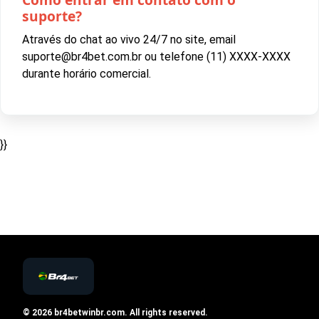
suporte?
Através do chat ao vivo 24/7 no site, email
suporte@br4bet.com.br
ou telefone (11) XXXX-XXXX
durante horário comercial.
}}
© 2026 br4betwinbr.com. All rights reserved.