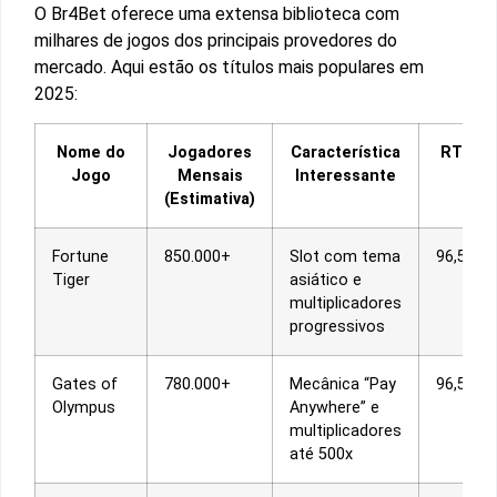
O Br4Bet oferece uma extensa biblioteca com
milhares de jogos dos principais provedores do
mercado. Aqui estão os títulos mais populares em
2025:
Nome do
Jogadores
Característica
RTP
Jogo
Mensais
Interessante
(Estimativa)
Fortune
850.000+
Slot com tema
96,5%
Tiger
asiático e
multiplicadores
progressivos
Gates of
780.000+
Mecânica “Pay
96,5%
Olympus
Anywhere” e
multiplicadores
até 500x