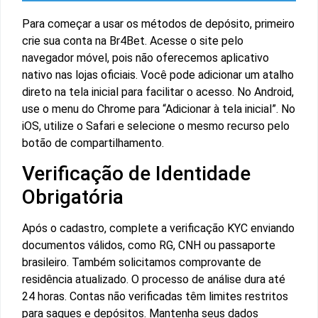
Para começar a usar os métodos de depósito, primeiro
crie sua conta na Br4Bet. Acesse o site pelo
navegador móvel, pois não oferecemos aplicativo
nativo nas lojas oficiais. Você pode adicionar um atalho
direto na tela inicial para facilitar o acesso. No Android,
use o menu do Chrome para “Adicionar à tela inicial”. No
iOS, utilize o Safari e selecione o mesmo recurso pelo
botão de compartilhamento.
Verificação de Identidade
Obrigatória
Após o cadastro, complete a verificação KYC enviando
documentos válidos, como RG, CNH ou passaporte
brasileiro. Também solicitamos comprovante de
residência atualizado. O processo de análise dura até
24 horas. Contas não verificadas têm limites restritos
para saques e depósitos. Mantenha seus dados