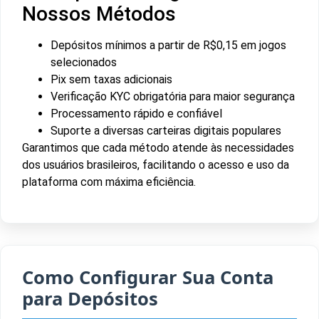
Nossos Métodos
Depósitos mínimos a partir de R$0,15 em jogos
selecionados
Pix sem taxas adicionais
Verificação KYC obrigatória para maior segurança
Processamento rápido e confiável
Suporte a diversas carteiras digitais populares
Garantimos que cada método atende às necessidades
dos usuários brasileiros, facilitando o acesso e uso da
plataforma com máxima eficiência.
Como Configurar Sua Conta
para Depósitos