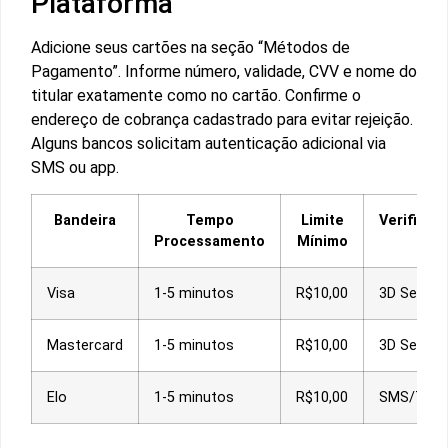
Plataforma
Adicione seus cartões na seção “Métodos de
Pagamento”. Informe número, validade, CVV e nome do
titular exatamente como no cartão. Confirme o
endereço de cobrança cadastrado para evitar rejeição.
Alguns bancos solicitam autenticação adicional via
SMS ou app.
Bandeira
Tempo
Limite
Verificaç
Processamento
Mínimo
Visa
1-5 minutos
R$10,00
3D Secure
Mastercard
1-5 minutos
R$10,00
3D Secure
Elo
1-5 minutos
R$10,00
SMS/Toke