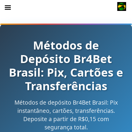
Métodos de
Depósito Br4Bet
Brasil: Pix, Cartões e
Transferências
Métodos de depósito Br4Bet Brasil: Pix
instantâneo, cartões, transferências.
Deposite a partir de R$0,15 com
segurança total.