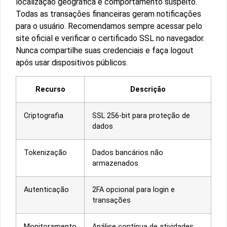
localização geográfica e comportamento suspeito.
Todas as transações financeiras geram notificações
para o usuário. Recomendamos sempre acessar pelo
site oficial e verificar o certificado SSL no navegador.
Nunca compartilhe suas credenciais e faça logout
após usar dispositivos públicos.
Recurso
Descrição
Criptografia
SSL 256-bit para proteção de
dados
Tokenização
Dados bancários não
armazenados
Autenticação
2FA opcional para login e
transações
Monitoramento
Análise contínua de atividades