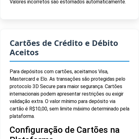
Valores incorretos são estornados automaticamente.
Cartões de Crédito e Débito
Aceitos
Para depósitos com cartões, aceitamos Visa,
Mastercard e Elo. As transações são protegidas pelo
protocolo 3D Secure para maior segurança. Cartões
internacionais podem apresentar restrições ou exigir
validação extra. O valor mínimo para depósito via
cartão é R$10,00, sem limite máximo determinado pela
plataforma.
Configuração de Cartões na