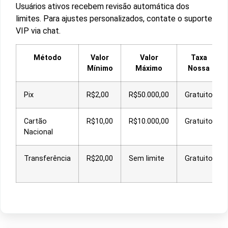
Usuários ativos recebem revisão automática dos
limites. Para ajustes personalizados, contate o suporte
VIP via chat.
Método
Valor
Valor
Taxa
Mínimo
Máximo
Nossa
Pix
R$2,00
R$50.000,00
Gratuito
Cartão
R$10,00
R$10.000,00
Gratuito
Nacional
Transferência
R$20,00
Sem limite
Gratuito